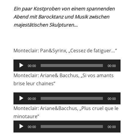
Ein paar Kostproben von einem spannenden
Abend mit Barocktanz und Musik zwischen
majestätischen Skulpturen…
Monteclair: Pan&Syrinx, „Cessez de fatiguer…“
Audio-
00:00
00:00
Player
Monteclair: Ariane& Bacchus, „Si vos amants
brise leur chaines“
Audio-
00:00
00:00
Player
Monteclair: Ariane&Bacchus, „Plus cruel que le
minotaure“
Audio-
00:00
00:00
Player